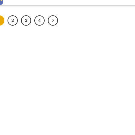
1
2
3
4