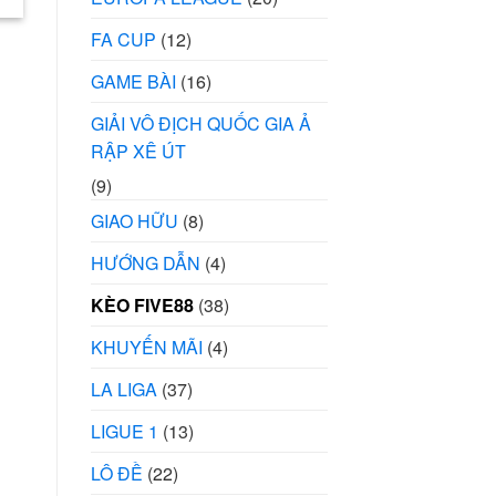
FA CUP
(12)
GAME BÀI
(16)
GIẢI VÔ ĐỊCH QUỐC GIA Ả
RẬP XÊ ÚT
(9)
GIAO HỮU
(8)
HƯỚNG DẪN
(4)
KÈO FIVE88
(38)
KHUYẾN MÃI
(4)
LA LIGA
(37)
LIGUE 1
(13)
LÔ ĐỀ
(22)