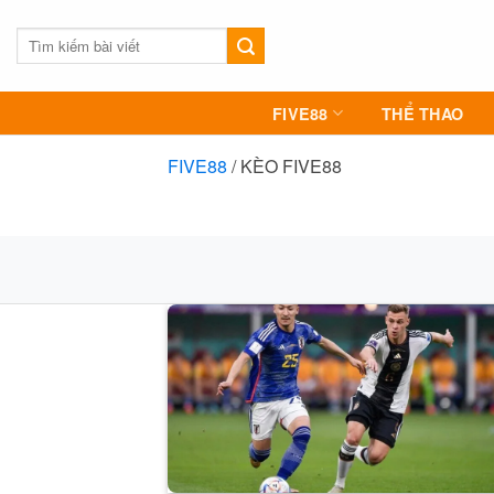
Bỏ
qua
nội
dung
FIVE88
THỂ THAO
FIVE88
/
KÈO FIVE88