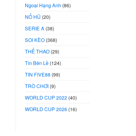
Ngoại Hạng Anh
(86)
NỔ HŨ
(20)
SERIE A
(38)
SOI KÈO
(368)
THỂ THAO
(29)
Tin Bên Lề
(124)
TIN FIVE88
(99)
TRÒ CHƠI
(9)
WORLD CUP 2022
(40)
WORLD CUP 2026
(16)