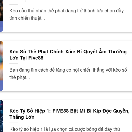
Kèo cầu thủ nhận thẻ phạt đang trở thành lựa chọn đầy
tính chiến thuật...
Kèo Số Thẻ Phạt Chính Xác: Bí Quyết Ẵm Thưởng
Lớn Tại Five88
Bạn đang tìm cách để tăng cơ hội chiến thắng với kèo số
thẻ phạt...
Kèo Tỷ Số Hiệp 1: FIVE88 Bật Mí Bí Kíp Độc Quyền,
Thắng Lớn
Kèo tỷ số hiệp 1 là lựa chọn cá cược bóng đá đầy thử