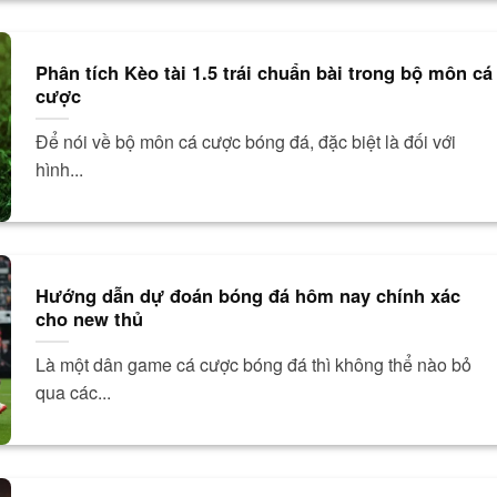
Phân tích Kèo tài 1.5 trái chuẩn bài trong bộ môn cá
cược
Để nói về bộ môn cá cược bóng đá, đặc biệt là đối với
hình...
Hướng dẫn dự đoán bóng đá hôm nay chính xác
cho new thủ
Là một dân game cá cược bóng đá thì không thể nào bỏ
qua các...